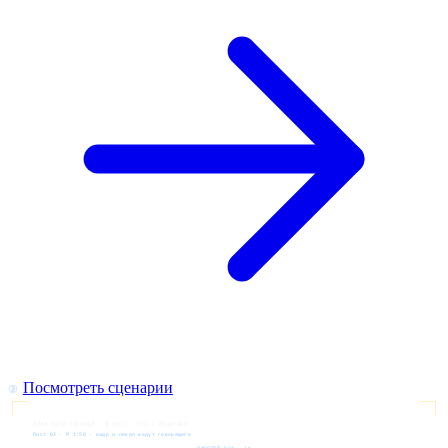
Посмотреть сценарии
②
ПЛАН ПЕРЕГОВОРНОЙ · 8 МЕСТ · PTZ + BEAMFORM
Лист 03 · M 1:50 · кадр и пикап ведут говорящего
ДИСПЛЕЙ 86" · 4K