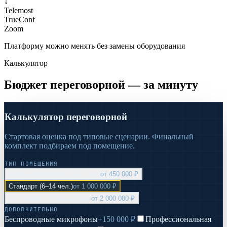
↓
Telemost
TrueConf
Zoom
Платформу можно менять без замены оборудования
Калькулятор
Бюджет переговорной — за минуту
Калькулятор переговорной
Стартовая оценка под типовые сценарии. Финальный
комплект подбираем под помещение.
ТИП ПОМЕЩЕНИЯ
Мини-переговорная (3–6 чел.)
от
450 000 ₽
Стандарт (6–14 чел.)
от
1 000 000 ₽
VIP-кабинет / большой зал
от
2 000 000 ₽
ДОПОЛНИТЕЛЬНО
Беспроводные микрофоны
+
150 000 ₽
Профессиональная