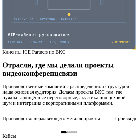
премиум 4K · акустика · сценарии
VIP-кабинет руководителя
АКУСТИКА · СЦЕНАРИИ · ОТ 1,8 МЛН ₽
→ ПОДРОБНЕЕ
Клиенты ICE Partners по ВКС
Отрасли, где мы делали проекты
видеоконференцсвязи
Производственные компании с распределённой структурой —
наша основная аудитория. Делаем проекты ВКС там, где
нужны защищённые переговорные, акустика под цеховой
шум и интеграция с корпоративными платформами.
Производство нержавеющего металлопроката
Производс
Кейсы