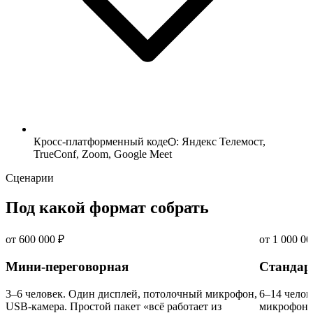
Кросс-платформенный кодеѺ: Яндекс Телемост,
TrueConf, Zoom, Google Meet
Сценарии
Под какой формат собрать
от 600 000 ₽
от 1 000 00
Мини-переговорная
Стандар
3–6 человек. Один дисплей, потолочный микрофон,
6–14 челов
USB-камера. Простой пакет «всё работает из
микрофона,