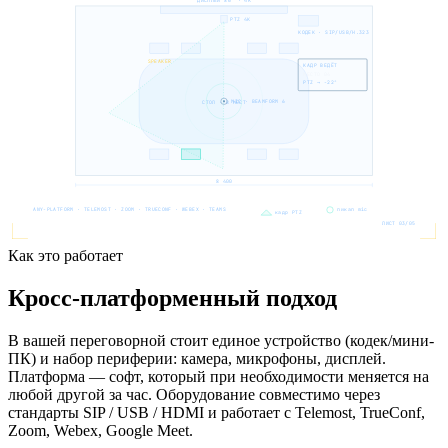
PTZ 4K
КОДЕК · SIP/USB/H.323
SPEAKER
КАДР ВЕДЁТ
МЕСТО 04
PTZ → −22°
MIC · BEAMFORM 6
СТОЛ · 8 МЕСТ
8 400
ANY-PLATFORM · TELEMOST · ZOOM · TRUECONF · WEBEX · TEAMS
пикап mic
кадр PTZ
ЛИСТ 03/05
Как это работает
Кросс-платформенный подход
В вашей переговорной стоит единое устройство (кодек/мини-
ПК) и набор периферии: камера, микрофоны, дисплей.
Платформа — софт, который при необходимости меняется на
любой другой за час. Оборудование совместимо через
стандарты SIP / USB / HDMI и работает с Telemost, TrueConf,
Zoom, Webex, Google Meet.