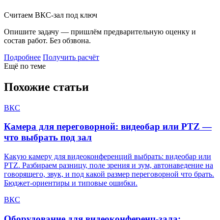
Считаем ВКС-зал под ключ
Опишите задачу — пришлём предварительную оценку и
состав работ. Без обзвона.
Подробнее
Получить расчёт
Ещё по теме
Похожие статьи
ВКС
Камера для переговорной: видеобар или PTZ —
что выбрать под зал
Какую камеру для видеоконференций выбрать: видеобар или
PTZ. Разбираем разницу, поле зрения и зум, автонаведение на
говорящего, звук, и под какой размер переговорной что брать.
Бюджет-ориентиры и типовые ошибки.
ВКС
Оборудование для видеоконференц-зала: