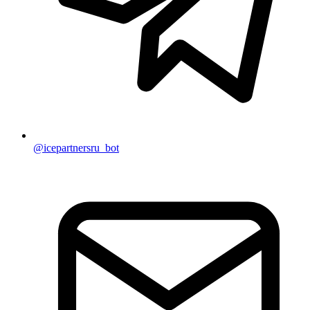
@icepartnersru_bot