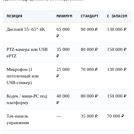
ПОЗИЦИЯ
МИНИМУМ
СТАНДАРТ
С ЗАПАСОМ
Дисплей 55–65” 4K
65 000
90 000 ₽
130 000 ₽
₽
PTZ-камера или USB
35 000
80 000 ₽
150 000 ₽
ePTZ
₽
Микрофон (1
25 000
70 000 ₽
130 000 ₽
потолочный или
₽
USB-спикер)
Кодек / мини-PC под
40 000
80 000 ₽
150 000 ₽
платформу
₽
Тач-панель
—
35 000 ₽
70 000 ₽
управления