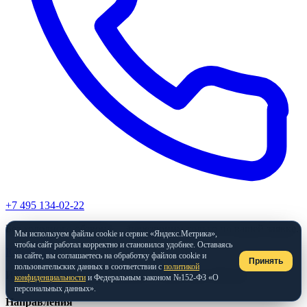
+7 495 134-02-22
Без холодного обзвона — перезвоним только по вашей заявке.
Мы используем файлы cookie и сервис «Яндекс.Метрика»,
чтобы сайт работал корректно и становился удобнее. Оставаясь
ICE
.
partners
на сайте, вы соглашаетесь на обработку файлов cookie и
Принять
пользовательских данных в соответствии с
политикой
Инженерное бюро для бизнеса с 2008 года. Москва.
конфиденциальности
и Федеральным законом №152-ФЗ «О
персональных данных».
Направления