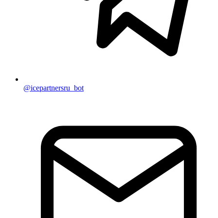
@icepartnersru_bot