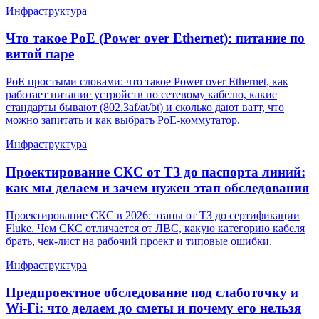
Инфраструктура
Что такое PoE (Power over Ethernet): питание по
витой паре
PoE простыми словами: что такое Power over Ethernet, как
работает питание устройств по сетевому кабелю, какие
стандарты бывают (802.3af/at/bt) и сколько дают ватт, что
можно запитать и как выбрать PoE-коммутатор.
Инфраструктура
Проектирование СКС от ТЗ до паспорта линий:
как мы делаем и зачем нужен этап обследования
Проектирование СКС в 2026: этапы от ТЗ до сертификации
Fluke. Чем СКС отличается от ЛВС, какую категорию кабеля
брать, чек-лист на рабочий проект и типовые ошибки.
Инфраструктура
Предпроектное обследование под слаботочку и
Wi-Fi: что делаем до сметы и почему его нельзя