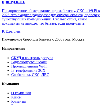
пропускать
Предпроектное обследование под слаботочку, СКС и Wi-Fi в
2026: что входит в радиоразведку, обмеры объекта, проверку
существующих коммуникаций. Сколько стоит, какие
документы на выходе, что бывает, если пропустить.
ICE
.
partners
Инженерное бюро для бизнеса с 2008 года. Москва.
Направления
СКУД и контроль доступа
Видеоконференц-залы
Промышленный Wi-Fi
IP-телефония на 3CX
Слаботочка, СКС, ЛВС
Компания
О компании
Кейсы
Клиенты