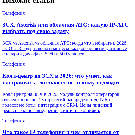
Похожие статьи
Телефония
3CX, Asterisk или облачная АТС: какую IP-АТС
выбрать под свою задачу
3CX vs Asterisk vs облачная АТС: когда что выбирать в 2026.
TCO за 3 года, плюсы и минусы каждого решения, типовые
сценарии для офиса 5, 50 и 500 человек.
Телефония
Колл-центр на 3CX в 2026: что умеет, как
настраивать, сколько стоит и кому подходит
Колл-центр на 3CX в 2026: модули контроля операторов,
очереди звонков, 13 стратегий распределения, IVR и
голосовые боты, интеграция с CRM. Цены лицензий,
реальные кейсы внедрения, типичные ошибки.
Телефония
Что такое IP-телефония и чем отличается от