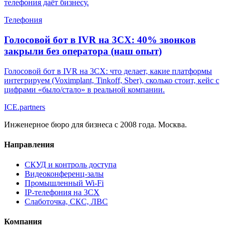
телефония даёт бизнесу.
Телефония
Голосовой бот в IVR на 3CX: 40% звонков
закрыли без оператора (наш опыт)
Голосовой бот в IVR на 3CX: что делает, какие платформы
интегрируем (Voximplant, Tinkoff, Sber), сколько стоит, кейс с
цифрами «было/стало» в реальной компании.
ICE
.
partners
Инженерное бюро для бизнеса с 2008 года. Москва.
Направления
СКУД и контроль доступа
Видеоконференц-залы
Промышленный Wi-Fi
IP-телефония на 3CX
Слаботочка, СКС, ЛВС
Компания