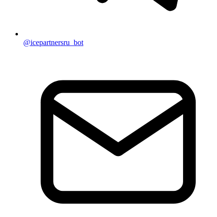
@icepartnersru_bot