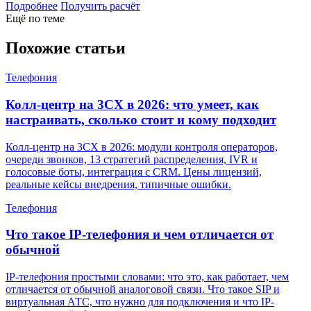
Подробнее
Получить расчёт
Ещё по теме
Похожие статьи
Телефония
Колл-центр на 3CX в 2026: что умеет, как
настраивать, сколько стоит и кому подходит
Колл-центр на 3CX в 2026: модули контроля операторов,
очереди звонков, 13 стратегий распределения, IVR и
голосовые боты, интеграция с CRM. Цены лицензий,
реальные кейсы внедрения, типичные ошибки.
Телефония
Что такое IP-телефония и чем отличается от
обычной
IP-телефония простыми словами: что это, как работает, чем
отличается от обычной аналоговой связи. Что такое SIP и
виртуальная АТС, что нужно для подключения и что IP-