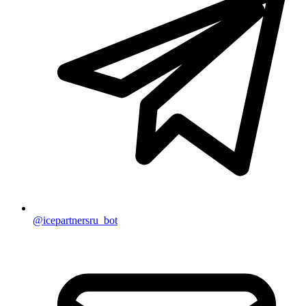
@icepartnersru_bot