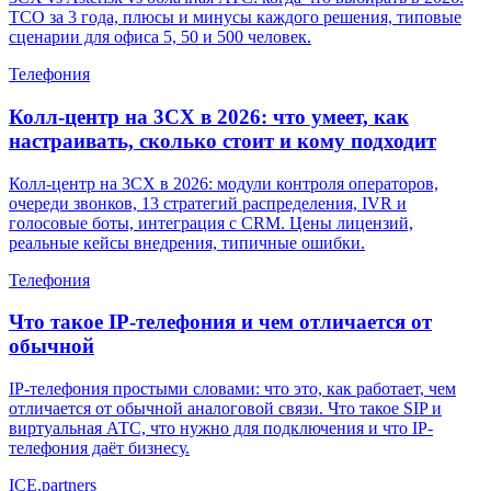
TCO за 3 года, плюсы и минусы каждого решения, типовые
сценарии для офиса 5, 50 и 500 человек.
Телефония
Колл-центр на 3CX в 2026: что умеет, как
настраивать, сколько стоит и кому подходит
Колл-центр на 3CX в 2026: модули контроля операторов,
очереди звонков, 13 стратегий распределения, IVR и
голосовые боты, интеграция с CRM. Цены лицензий,
реальные кейсы внедрения, типичные ошибки.
Телефония
Что такое IP-телефония и чем отличается от
обычной
IP-телефония простыми словами: что это, как работает, чем
отличается от обычной аналоговой связи. Что такое SIP и
виртуальная АТС, что нужно для подключения и что IP-
телефония даёт бизнесу.
ICE
.
partners