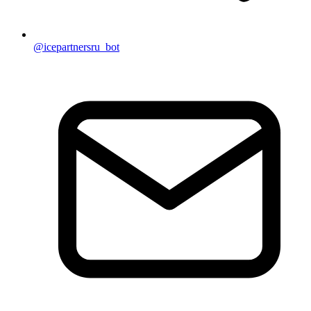
@icepartnersru_bot