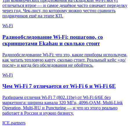
Три коммерческих предложения на складской Wi-Fi могут
отличаться втрое — и самое дешёвое часто означает переделку
через год. Чек-лист, по которому можно честно сравнить
подрядчиков ещё на этапе КП.
Wi-Fi
Радиообследование Wi-Fi: пошагово, со
скриншотами Ekahau и сколько стоит
Радиообследование Wi-Fi: что это, какие приборы используем,
как читать тепловую карту, сколько стоит. Реальный кейс «до/
после» и когда без обследования не обойтись.
Wi-Fi
Чем Wi-Fi 7 отличается от Wi-Fi 6 и Wi-Fi 6E
Разбираем отличия Wi-Fi 7 (802.11be) от Wi-Fi 6/6E без
маркетинга: ширина канала 320 МГц, 4096-QAM, Multi-Link
Operation, Multi-RU и Puncturing — и что из этого реально
работает в России и нужно бизнесу.
ICE
.
partners