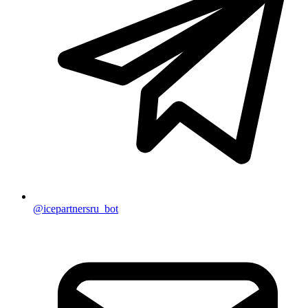
@icepartnersru_bot