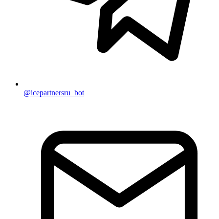
@icepartnersru_bot