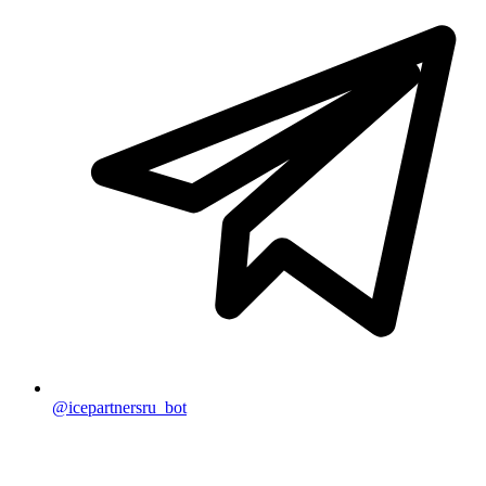
@icepartnersru_bot