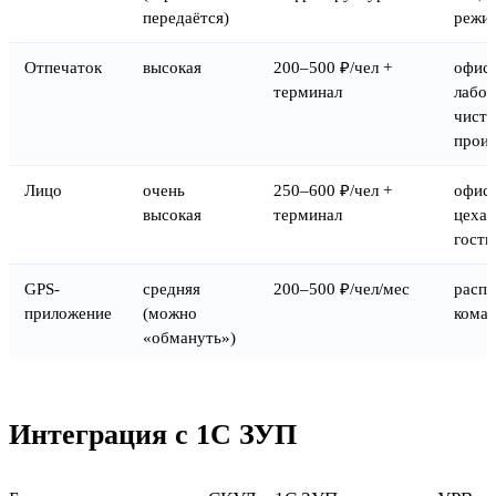
передаётся)
режи
Отпечаток
высокая
200–500 ₽/чел +
офис
терминал
лабор
чисто
произ
Лицо
очень
250–600 ₽/чел +
офисы
высокая
терминал
цеха,
гост
GPS-
средняя
200–500 ₽/чел/мес
расп
приложение
(можно
кома
«обмануть»)
Интеграция с 1С ЗУП