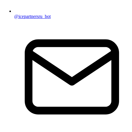
@icepartnersru_bot