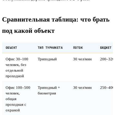
Сравнительная таблица: что брать
под какой объект
ОБЪЕКТ
ТИП ТУРНИКЕТА
ПОТОК
БЮДЖЕТ 
Офис 30–100
Триподный
30 чел/мин
200–320 
человек, без
отдельной
проходной
Офис 100–500
Триподный +
30 чел/мин
250–400 
человек,
биометрия
общая
проходная с
охраной