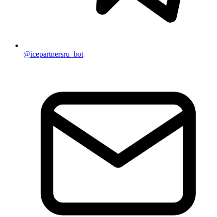
@icepartnersru_bot