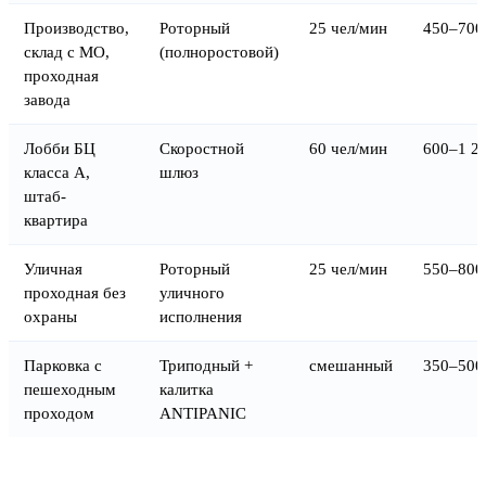
Производство,
Роторный
25 чел/мин
450–700 
склад с МО,
(полноростовой)
проходная
завода
Лобби БЦ
Скоростной
60 чел/мин
600–1 20
класса A,
шлюз
штаб-
квартира
Уличная
Роторный
25 чел/мин
550–800 
проходная без
уличного
охраны
исполнения
Парковка с
Триподный +
смешанный
350–500 
пешеходным
калитка
проходом
ANTIPANIC