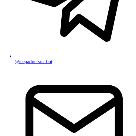
@icepartnersru_bot