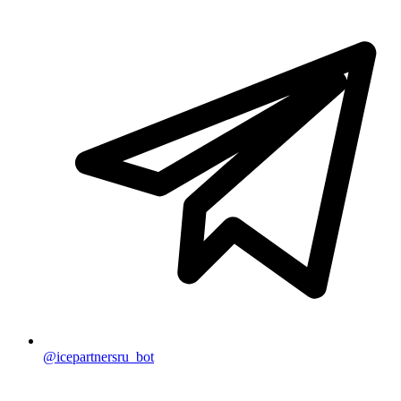
@icepartnersru_bot